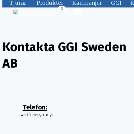
Tjurar
Produkter
Kampanjer
GGI
K
0
Kontakta GGI Sweden
Skip
to
content
AB
Telefon:
+46 (0) 705 98 31 91