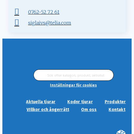
0762-52 72 61
siglaivs@telia.com
Sök
efter:
Inställningar för cookies
Aktuella tjurar
Kodnr tjurar
Produkter
VIllkor och ångerrätt
Om oss
Kontakt