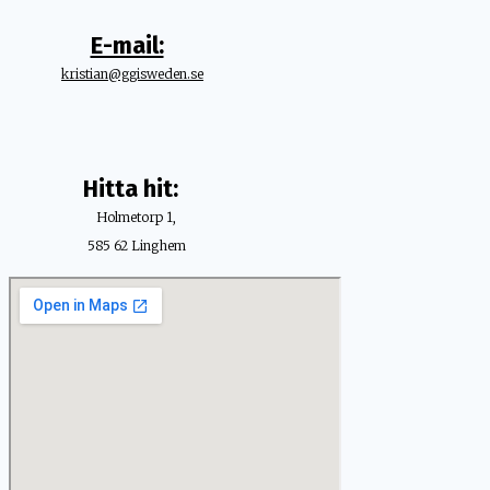
E-mail:
kristian@ggisweden.se
Hitta hit:
Holmetorp 1,
585 62 Linghem